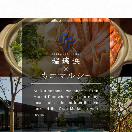
At Rurinohama, we offer a Crab
Market Plan where you can enjoy
local crabs selected from the live
tanks of the Crab Market in your
room.